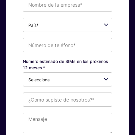
Nombre
de
la
empresa*
País*
Número
de
teléfono*
Número estimado de SIMs en los próximos
12 meses
*
¿Como
supiste
de
nosotros?
Mensaje
*