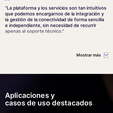
“La plataforma y los servicios son tan intuitivos
que podemos encargarnos de la integración y
la gestión de la conectividad de forma sencilla
e independiente, sin necesidad de recurrir
apenas al soporte técnico.”
Nicola Morotii
Director de TI, Be Power
Mostrar más
“Cuando uno gestiona cientos de miles de
tarjetas SIM, necesita un proveedor de
conectividad en quien pueda confiar. Esa fue
Aplicaciones y
una de las principales razones por las que
casos de uso destacados
elegimos a emnify.”