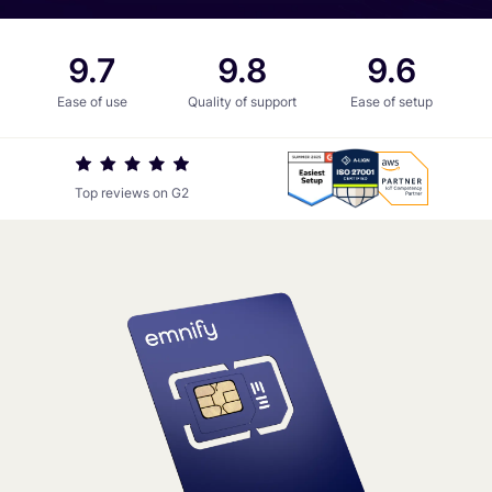
Sector
Log in
9.7
9.8
9.6
9.7
9.8
9.6
Edificios inteligentes
Gestión de flotas
Ease of use
Quality of support
Ease of setup
Conectividad POS
Vehículos eléctricos
iso
G2
AWS
Agricultura inteligente
27001
Summer
IoT
Top reviews on G2
Energía inteligente
certificate
2025
Compentency
–
Partner
Ver todos los sectores
Easiest
Setup
Perfil de empresa
Startups
Pymes
Empresas
Descubra por qué empresas de todo el