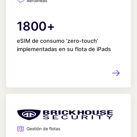
Aerolíneas
1800
1800
+
eSIM de consumo ‘zero-touch’
implementadas en su flota de iPads
Gestión de flotas