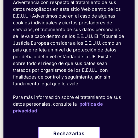
Advertencia con respecto al tratamiento de sus
datos recopilados en este sitio Web dentro de los
E.E.U.U.: Advertimos que en el caso de algunas
cookies individuales y ciertos prestadores de
Empiece ahora. Escale sin límites.
servicios, el tratamiento de sus datos personales
se lleva a cabo dentro de los E.E.U.U. El Tribunal de
Su empresa, en constante evolución, necesita una
Justicia Europea considera a los E.E.U.U. como un
gestión de conectividad igual de ágil. Despliegue y
país que refleja un nivel de protección de datos
escale de forma ilimitada.
por debajo del nivel estándar de la UE. Existe
sobre todo el riesgo de que sus datos sean
tratados por organismos de los E.E.U.U. con
Vaya un paso por delante. Resuelva
finalidades de control y seguimiento, aún sin
fundamento legal que lo avale.
con rapidez.
Para más información sobre el tratamiento de sus
Anticípese a posibles problemas de conectividad
Controle el consume de datos. Evite
datos personales, consulte la
política de
para prevenir interrupciones.
privacidad.
sorpresas.
Gestione su cobertura y servicios para evitar cargos
Funciones avanzadas. Máximo
Rechazarlas
inesperados.