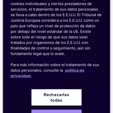
gestión IoT.
cookies individuales y ciertos prestadores de
servicios, el tratamiento de sus datos personales
se lleva a cabo dentro de los E.E.U.U. El Tribunal de
¿Le preocupan las
Justicia Europea considera a los E.E.U.U. como un
Desafío
brechas de seguridad y
país que refleja un nivel de protección de datos
el robo de datos?
por debajo del nivel estándar de la UE. Existe
sobre todo el riesgo de que sus datos sean
Obtenga ciberseguridad
La solución
tratados por organismos de los E.E.U.U. con
integrada y completa para sus
finalidades de control y seguimiento, aún sin
dispositivos y datos IoT.
emnify
fundamento legal que lo avale.
Proteja sus transmisiones de
SuperNetwork
datos y SIM con medidas de
Para más información sobre el tratamiento de sus
seguridad avanzadas.
datos personales, consulte la
política de
privacidad.
¿Tiene problemas para
Desafío
gestionar datos en
distintas redes?
Rechazarlas
todas
Recopile, agregue y analice
La solución
datos en varias redes. Nuestro
emnify
enfoque de panel único le