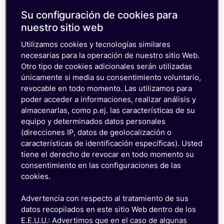
mundo confían en emnify
más de 180 países, incluyendo
satelite
*
p
ara
Su configuración de cookies para
Ver estudios de casos (en inglés)
una conectividad ininterrumpida en todo el
nuestro sitio web
mundo.
Utilizamos cookies y tecnologías similares
necesarias para la operación de nuestro sitio Web.
*
Próximamente disponible en América Latina
Otro tipo de cookies adicionales serán utilizadas
únicamente si media su consentimiento voluntario,
revocable en todo momento. Las utilizamos para
poder acceder a informaciones, realizar análisis y
almacenarlas, como p.ej. las características de su
¿Tiene que gestionar
equipo y determinados datos personales
varias redes, contratos
Desafío
(direcciones IP, datos de geolocalización o
con operadores y
características de identificación específicas). Usted
tarjetas SIM?
tiene el derecho de revocar en todo momento su
consentimiento en las configuraciones de las
Racionalice con la
cookies.
SuperNetwork. Un punto de
La solución
control para todas las redes,
emnify
Advertencia con respecto al tratamiento de sus
operadores y SIMs en todo el
datos recopilados en este sitio Web dentro de los
SuperNetwork
mundo, simplificando su
E.E.U.U.: Advertimos que en el caso de algunas