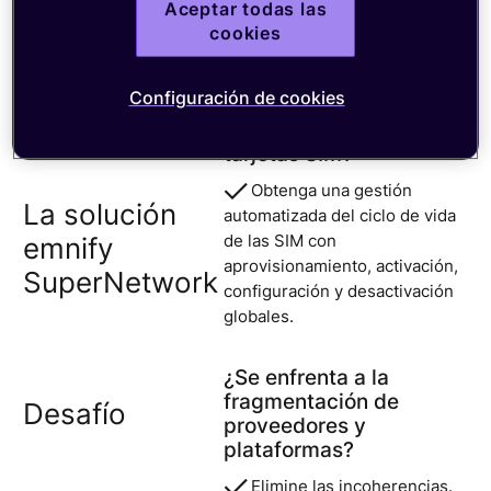
Aceptar todas las
SuperNetwork
ofrece una supervisión clara e
cookies
información valiosa.
Configuración de cookies
¿Necesita una forma
Desafío
sencilla de gestionar sus
tarjetas SIM?
Obtenga una gestión
La solución
automatizada del ciclo de vida
de las SIM con
emnify
aprovisionamiento, activación,
SuperNetwork
configuración y desactivación
globales.
¿Se enfrenta a la
fragmentación de
Desafío
proveedores y
plataformas?
Elimine las incoherencias.