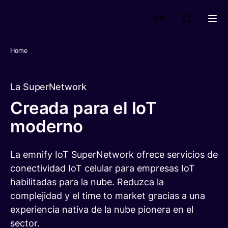
emnify
ES
GmbH
Home
Producto
Soluciones
emnify IoT SuperNetwork
La SuperNetwork
emnify IoT eSIM
Creada para el IoT
Recursos
Cobertura IoT global
Área de negocio
moderno
Gestión de conectividad IoT
Tarjeta SIM M2M
Empleo
Integraciones & APIs
Tarjeta SIM Multioperador
Blog de emnify
Tarjeta SIM GPS
Seguridad de IoT
La emnify IoT SuperNetwork ofrece servicios de
Glosario IoT
Planes y Paquetes
Panel de control de IoT
conectividad IoT celular para empresas IoT
Network Insights
Conectividad IoT satelital
habilitadas para la nube. Reduzca la
Asistencia de expertos
Roaming de IoT
complejidad y el time to market gracias a una
Regístrese Gratis
Como funciona
Gestión remota de IoT
experiencia nativa de la nube pionera en el
Versión de prueba de plataforma
Hable con nosotros
Plataforma peer-to-peer (P2P) IoT
sector.