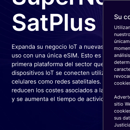
Integraciones
IoT
& APIs
SatPlus
Gestión
Su co
remota de Io
Seguridad de
Plataforma
Utiliza
IoT
peer-to-peer
nuestro
Network
(P2P) IoT
únicam
Insights
Expanda su negocio IoT a nuevas regiones
moment
uso con una única eSIM. Esto es posible gr
análisi
Asistencia de
determi
primera plataforma del sector que permite 
expertos
caracte
dispositivos IoT se conecten utilizando tan
revoca
celulares como redes satelitales. De este 
cookie
reducen los costes asociados a la conectivi
Adverte
y se aumenta el tiempo de actividad de los 
sitio W
cookies
sus dat
Justici