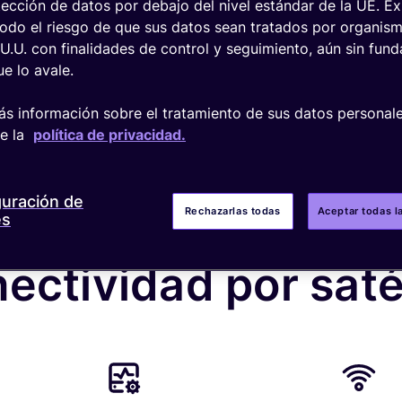
ección de datos por debajo del nivel estándar de la UE. Ex
todo el riesgo de que sus datos sean tratados por organis
.U.U. con finalidades de control y seguimiento, aún sin fu
ue lo avale.
s información sobre el tratamiento de sus datos personale
te la
política de privacidad.
el tiempo de activi
guración de
Rechazarlas todas
Aceptar todas l
os y reduzca los c
es
ectividad por saté