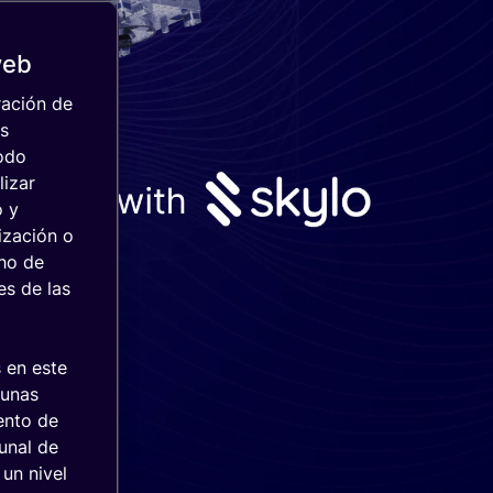
web
ración de
as
todo
lizar
o y
ización o
cho de
es de las
 en este
gunas
iento de
bunal de
 un nivel