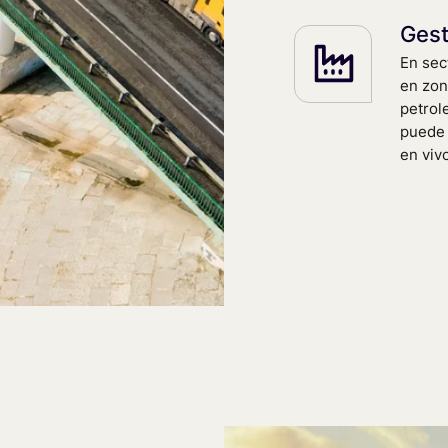
Gest
En sec
en zon
petrole
puede 
en viv