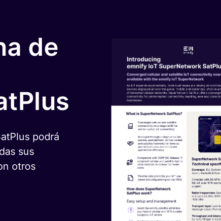
ha de
atPlus
SatPlus podrá
odas sus
on otros