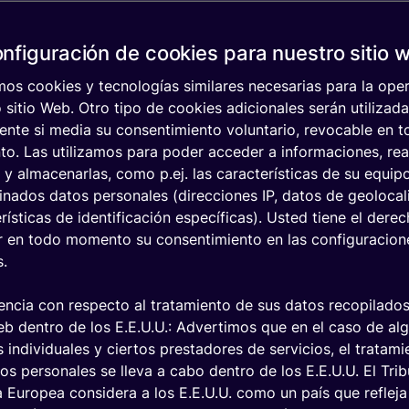
inteligente
Ver
todos
nfiguración de cookies para nuestro sitio 
T
los
sectores
mos cookies y tecnologías similares necesarias para la ope
 sitio Web. Otro tipo de cookies adicionales serán utilizad
ente si media su consentimiento voluntario, revocable en 
 y escenarios de
o. Las utilizamos para poder acceder a informaciones, rea
acias a la
s y almacenarlas, como p.ej. las características de su equip
nados datos personales (direcciones IP, datos de geolocal
que los
rísticas de identificación específicas). Usted tiene el dere
to redes
r en todo momento su consentimiento en las configuracion
modo, se
s.
dad por satélite
ncia con respecto al tratamiento de sus datos recopilados
dispositivos.
eb dentro de los E.E.U.U.: Advertimos que en el caso de al
 individuales y ciertos prestadores de servicios, el tratam
os personales se lleva a cabo dentro de los E.E.U.U. El Tri
a Europea considera a los E.E.U.U. como un país que refleja