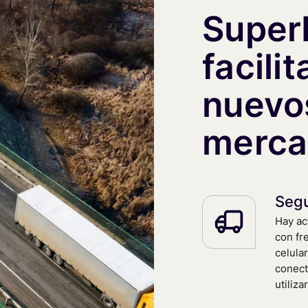
Super
facili
nuevo
merca
Segu
Hay ac
con fr
celula
conect
utiliza