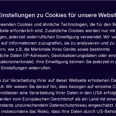
Einstellungen zu Cookies für unsere Websi
rwenden Cookies und ähnliche Technologien, die für den B
site erforderlich sind. Zusätzliche Cookies werden nur mit
ligen, jederzeit widerruflichen Einwilligung verwendet. Wir 
 auf Informationen zuzugreifen, sie zu analysieren und zu
rn, wie z.B. die Merkmale Ihres Geräts sowie bestimmte
iche Daten (IP-Adressen, Geolokalisierungsdaten oder eind
ikationsmerkmale). Ihre Einwilligung können Sie jederzeit in
-Einstellungen widerrufen.
s zur Verarbeitung Ihrer auf dieser Webseite erhobenen Da
A: Wir weisen Sie darauf hin, dass bezogen auf einzelne C
nstleister eine Verarbeitung Ihrer Daten in den USA erfolgt
T KONNEKTIVITÄT IST DAS TECHNOLOGIS
rden vom Europäischen Gerichtshof als ein Land mit ein
ndards unzureichendem Datenschutzniveau eingeschätzt. 
STEM, DAS ES GERÄTEN ERMÖGLICHT, S
t insbesondere das Risiko, dass Ihre Daten durch US-Behö
VERBINDEN UND IN GROSSEM UMFANG Z