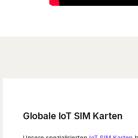
Globale IoT SIM Karten
Unsere spezialisierten
IoT SIM Karten
b