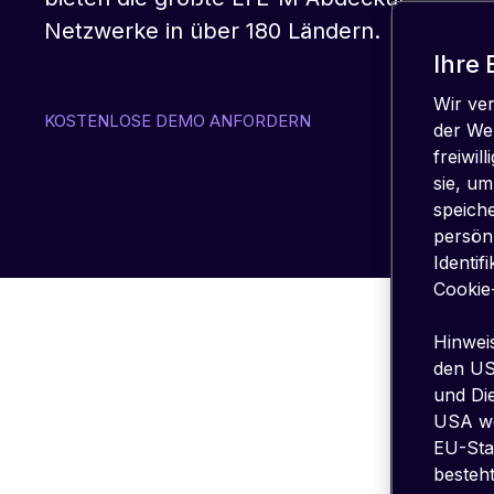
Netzwerke in über 180 Ländern.
Ihre 
Wir ve
KOSTENLOSE DEMO ANFORDERN
der Web
freiwil
sie, um
speiche
persönl
Identif
Cookie
Hinwei
den US
und Die
IO
USA we
EU-Sta
ÖKOSY
besteh