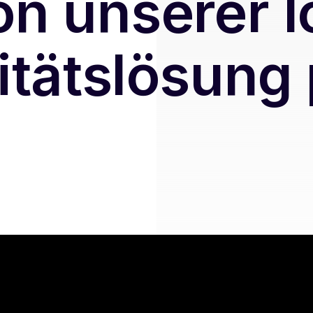
on unserer I
tätslösung 