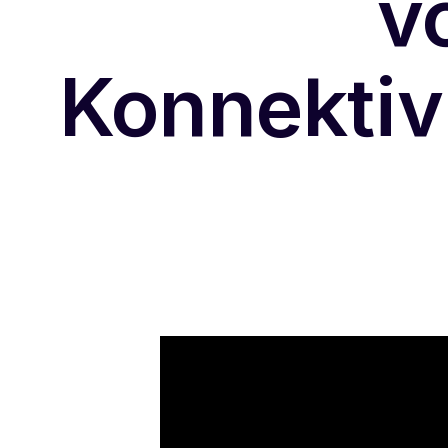
v
Konnektivi