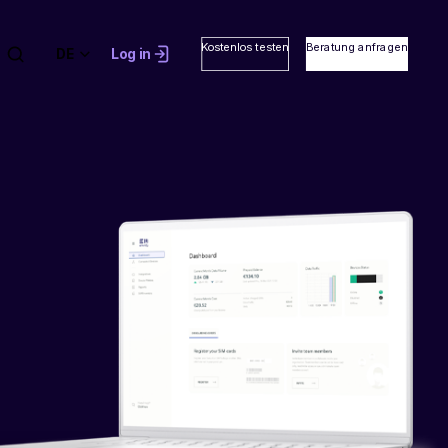
Kostenlos testen
Beratung anfragen
DE
Log in
Entdecken Sie,
warum
Unternehmen rund
um den Globus
emnify vertrauen
ee Case Studies
auf Englisch)
Kundenbewertungen