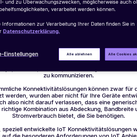
ll- und zu Überwachungszwecken, möglicherweise auch 
KOMMUNIZIEREN.
behelfsmöglichkeiten, verarbeitet werden können.
IoT Konnektivität
 Informationen zur Verarbeitung Ihrer Daten finden Sie in
verstehen
r
Datenschutzerklärung.
-Einstellungen
 davon, ob Ihre Geräte mobil, in Innenräumen ode
Alle ablehnen
Alle Cookies a
 werden, sind sie auf Netzwerkverbindungen ang
ways, Routern, Servern, Anwendungen und andere
zu kommunizieren.
mliche Konnektivitätslösungen können zwar für 
zt werden, wurden aber nicht für Ihre Geräte entwic
ch also nicht darauf verlassen, dass eine generis
e richtige Kombination aus Abdeckung, Bandbreite 
Stromverbrauch bietet, die Sie benötigen.
speziell entwickelte IoT Konnektivitätslösungen 
d auf die besonderen Anforderungen von IoT Anbie