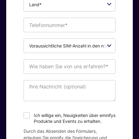
Land*
Telefonnummer*
Voraussichtliche
SIM-
Anzahl
in
Wie
den
haben
nächsten
Sie
12
von
Ihre
Monaten*
uns
Nachricht
erfahren?
(optional)
*
Ich willige ein, Neuigkeiten über emnifys
Produkte und Events zu erhalten.
Durch das Absenden des Formulars,
erlauben Sie emnify die Speicherung und