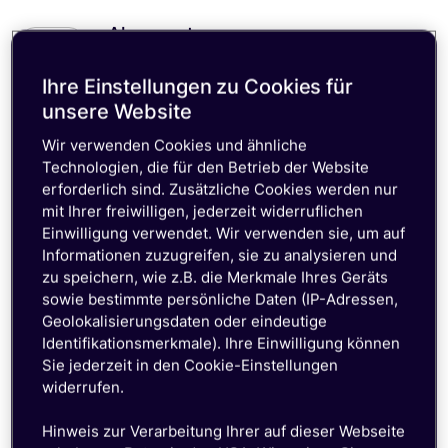
Alarmsysteme
Wenn die Wi-Fi-Konnektivität beeinträchtigt
wird, stellt die Mobilfunkverbindung des
Ihre Einstellungen zu Cookies für
SuperNetwork sicher, dass die
unsere Website
Alarmmeldungen Behörden und Eigentümer
Wir verwenden Cookies und ähnliche
weiterhin effektiv erreichen. Diese
Technologien, die für den Betrieb der Website
erweiterte Konnektivität bietet eine
erforderlich sind. Zusätzliche Cookies werden nur
zuverlässige Sicherheitsstufe und
mit Ihrer freiwilligen, jederzeit widerruflichen
gewährleistet, dass Ihre Alarmsysteme
Einwilligung verwendet. Wir verwenden sie, um auf
optimale Sicherheit und Schutz bieten.
Informationen zuzugreifen, sie zu analysieren und
zu speichern, wie z.B. die Merkmale Ihres Geräts
sowie bestimmte persönliche Daten (IP-Adressen,
Geolokalisierungsdaten oder eindeutige
Identifikationsmerkmale). Ihre Einwilligung können
Sie jederzeit in den Cookie-Einstellungen
widerrufen.
Hinweis zur Verarbeitung Ihrer auf dieser Webseite