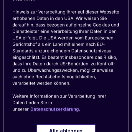
der Integration von IoT-
Hinweis zur Verarbeitung Ihrer auf dieser Webseite
Konnektivität
erhobenen Daten in den USA: Wir weisen Sie
darauf hin, dass bezogen auf einzelne Cookies und
Dienstleister eine Verarbeitung Ihrer Daten in den
USA erfolgt. Die USA werden vom Europäischen
Entwicklungszeit und -ressourcen
Gerichtshof als ein Land mit einem nach EU-
Jeder neu hinzugefügte Netzbetreiber erhöht die
Standards unzureichendem Datenschutzniveau
Entwicklungszeit und -ressourcen, die für die Integration
eingeschätzt. Es besteht insbesondere das Risiko,
unterschiedlicher Konnektivitätssysteme in Ihr eigenes System
dass Ihre Daten durch US-Behörden, zu Kontroll-
erforderlich sind.
und zu Überwachungszwecken, möglicherweise
auch ohne Rechtsbehelfsmöglichkeiten,
Veraltete Telco-Stacks
verarbeitet werden können.
Der traditionelle Telco-Stack ist nicht mit Ihrem Cloud-fähigen
Weitere Informationen zur Verarbeitung Ihrer
Business kompatibel. Er bietet nicht das erwartete
Daten finden Sie in
Benutzererlebnis eines modernen Cloud-basierten Dienstes
unserer
Datenschutzerklärung.
und macht API-Integrationen mühsam und unrentabel.
Uneinheitliche Sicht auf Ihre Daten
Alle ablehnen
Jeder Netzbetreiber konfiguriert seine Plattform für