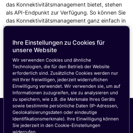
das Konnektivitätsmanagement bietet, stehen
als API-Endpunkt zur Verfügung. So können Sie
das Konnektivitätsmanagement ganz einfach in
Ihre eigenen Anwendungen und Systeme
integrieren. Werfen Sie einen Blick in die API-
Ihre Einstellungen zu Cookies für
Dokumentation oder lesen Sie weiter, um mehr
unsere Website
zu erfahren.
Wir verwenden Cookies und ähnliche
API-Dokumentation ansehen
Technologien, die für den Betrieb der Website
erforderlich sind. Zusätzliche Cookies werden nur
mit Ihrer freiwilligen, jederzeit widerruflichen
Einwilligung verwendet. Wir verwenden sie, um auf
Informationen zuzugreifen, sie zu analysieren und
zu speichern, wie z.B. die Merkmale Ihres Geräts
sowie bestimmte persönliche Daten (IP-Adressen,
Geolokalisierungsdaten oder eindeutige
Identifikationsmerkmale). Ihre Einwilligung können
Die größten
Sie jederzeit in den Cookie-Einstellungen
Herausforderungen bei
widerrufen.