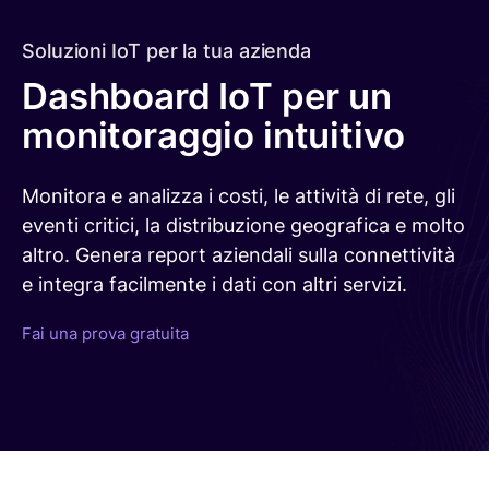
Per settore
Edifici intelligenti
Soluzioni IoT per la tua azienda
Gestione della flotta
Dashboard IoT per un
POS
Elettromobilità
monitoraggio intuitivo
Agricoltura intelligente
Smart energy
Monitora e analizza i costi, le attività di rete, gli
Vedi tutti i settori
eventi critici, la distribuzione geografica e molto
altro. Genera report aziendali sulla connettività
Per dimensione aziendale
e integra facilmente i dati con altri servizi.
Per startup
Per le PMI
Fai una prova gratuita
Per le grandi aziende
Scoprite perché le aziende di tutto il mondo
si affidano a emnify