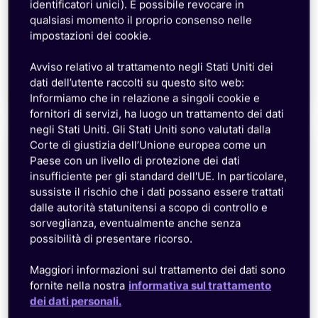
nostra piattaforma e accedere a ogni dispositivo
identificatori unici). È possibile revocare in
utilizzando OpenVPN. Esegui i comandi, ottieni i log
qualsiasi momento il proprio consenso nelle
delle applicazioni del dispositivo o effettua un reset
impostazioni dei cookie.
per ripristinare il tuo dispositivo senza dover essere
sul posto. emnify fornisce IP statici privati e
Avviso relativo al trattamento negli Stati Uniti dei
OpenVPN senza costi aggiuntivi.
dati dell’utente raccolti su questo sito web:
Informiamo che in relazione a singoli cookie e
fornitori di servizi, ha luogo un trattamento dei dati
negli Stati Uniti. Gli Stati Uniti sono valutati dalla
Corte di giustizia dell’Unione europea come un
Paese con un livello di protezione dei dati
insufficiente per gli standard dell'UE. In particolare,
sussiste il rischio che i dati possano essere trattati
dalle autorità statunitensi a scopo di controllo e
Monitoraggio dell’attività di rete con
sorveglianza, eventualmente anche senza
dati sul traffico in tempo reale
possibilità di presentare ricorso.
Con SuperNetwork puoi gestire innumerevoli
Maggiori informazioni sul trattamento dei dati sono
dispositivi, monitorare il traffico di rete e il consumo
fornite nella nostra
informativa sul trattamento
di dati. La nostra dashboard IoT ti aiuta a vedere i
dei dati personali.
modelli di attività e di utilizzo dell’intera rete. Rileva
i picchi anomali e individua il dispositivo