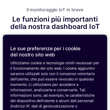
Vedi casi di studio
(in inglese)
Il monitoraggio IoT in breve
Le funzioni più importanti
della nostra dashboard IoT
Le sue preferenze per i cookie
del nostro sito web
Utilizziamo cookie e tecnologie simili necessari per
il funzionamento del sito web. I cookie aggiuntivi
saranno utilizzati solo con il consenso volontario
Accesso remoto in tutto il mondo
dell’utente, che può essere revocato in qualsiasi
momento. Li utilizziamo per accedere a
Quando i dispositivi si disconnettono e sono
informazioni, analizzarle e conservarle. Tali
fisicamente irraggiungibili, l’unica possibilità che hai
a disposizione è accedere al dispositivo stesso.
informazioni sono, ad esempio, le caratteristiche
Attraverso la dashboard IoT di emnify, il tuo team
del dispositivo dell’utente e alcuni dati personali
può stabilire una connessione privata sicura alla
(indirizzi IP, dati di geolocalizzazione o