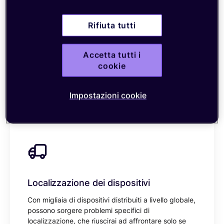
responsabile per eseguire la risoluzione dei
problemi. Analizza il volume di traffico storico o in
Rifiuta tutti
tempo reale per dispositivo o implementazione. In
questo modo riuscirai a identificare le anomalie nel
consumo di dati e a comprendere meglio le
Accetta tutti i
statistiche di traffico giornaliere e mensili. Puoi
cookie
anche impostare limiti di volume per il servizio per
evitare costi eccessivi.
Impostazioni cookie
Localizzazione dei dispositivi
Con migliaia di dispositivi distribuiti a livello globale,
possono sorgere problemi specifici di
localizzazione, che riuscirai ad affrontare solo se