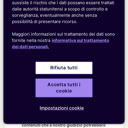
sussiste il rischio che i dati possano essere trattati
Vedi casi di studio
dalle autorità statunitensi a scopo di controllo e
(in inglese)
Cognome*
sorveglianza, eventualmente anche senza
possibilità di presentare ricorso.
Email*
Maggiori informazioni sul trattamento dei dati sono
fornite nella nostra
informativa sul trattamento
dei dati personali.
Numero di telefono
Rifiuta tutti
EMnify si impegna a proteggere e
Accetta tutti i
rispettare la privacy degli utenti: le
cookie
informazioni personali raccolte vengono
utilizzate solo per amministrare gli account
e fornire i prodotti e servizi richiesti. Gli
Impostazioni cookie
utenti potrebbero essere contattati con
suggerimenti su prodotti, servizi o altri
contenuti che a nostro giudizio potrebbero