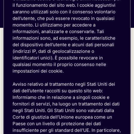
Per settore
down
il funzionamento del sito web. I cookie aggiuntivi
Edifici intelligenti
saranno utilizzati solo con il consenso volontario
Gestione della flotta
dell’utente, che può essere revocato in qualsiasi
momento. Li utilizziamo per accedere a
POS
informazioni, analizzarle e conservarle. Tali
Elettromobilità
informazioni sono, ad esempio, le caratteristiche
Agricoltura intelligente
del dispositivo dell’utente e alcuni dati personali
Unisciti alla nostra
Smart energy
(indirizzi IP, dati di geolocalizzazione o
identificatori unici). È possibile revocare in
community
Vedi tutti i settori
qualsiasi momento il proprio consenso nelle
impostazioni dei cookie.
Per dimensione aziendale
Iscriviti alla nostra newsletter e scopri di più
Per startup
sulle ultime notizie, sugli approfondimenti e sulle
Avviso relativo al trattamento negli Stati Uniti dei
Per le PMI
competenze legate al mondo dell’IoT.
dati dell’utente raccolti su questo sito web:
Per le grandi aziende
Informiamo che in relazione a singoli cookie e
fornitori di servizi, ha luogo un trattamento dei dati
negli Stati Uniti. Gli Stati Uniti sono valutati dalla
Corte di giustizia dell’Unione europea come un
Scoprite perché le aziende di tutto il mondo
Paese con un livello di protezione dei dati
Nome*
si affidano a emnify
insufficiente per gli standard dell'UE. In particolare,