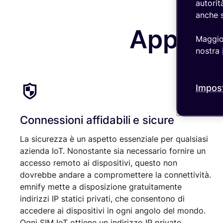
autorit
anche s
Approfi
Maggior
nostra
Impost
Connessioni affidabili e sicure
La sicurezza è un aspetto essenziale per qualsiasi
azienda IoT. Nonostante sia necessario fornire un
accesso remoto ai dispositivi, questo non
dovrebbe andare a compromettere la connettività.
emnify mette a disposizione gratuitamente
indirizzi IP statici privati, che consentono di
accedere ai dispositivi in ogni angolo del mondo.
Ogni SIM IoT ottiene un indirizzo IP privato