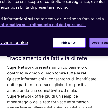
à statunitensi a scopo di controllo e sorveglianza, eventua
Sorveglianza IoT remota in breve
enza possibilità di presentare ricorso.
tta di tutte queste 
i informazioni sul trattamento dei dati sono fornite nella
informativa sul trattamento dei dati personali.
azioni cookie
Rifiuta tutti
Accetta tut
Tracciamento dell’attività di rete
SuperNetwork presenta un unico pannello di
controllo in grado di monitorare tutte le reti.
Queste informazioni ti consentono di identificare
dati e pattern d’uso su migliaia di dispositivi,
assicurando una connettività ottimale.
SuperNetwork offre più di un semplice
monitoraggio delle reti: fornisce informazioni
dettagliate su dispositivi e dati relativi alle reti