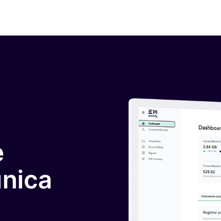
e
unica