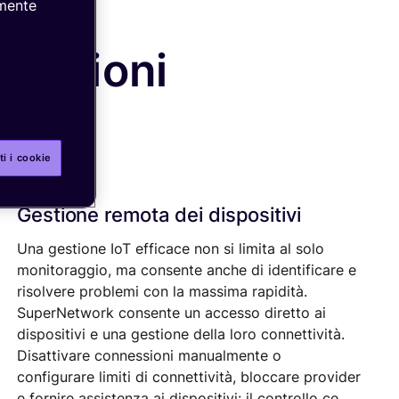
lmente
funzioni
ti i cookie
Gestione remota dei dispositivi
Una gestione IoT efficace non si limita al solo
monitoraggio, ma consente anche di identificare e
risolvere problemi con la massima rapidità.
SuperNetwork consente un accesso diretto ai
dispositivi e una gestione della loro connettività.
Disattivare connessioni manualmente o
configurare limiti di connettività, bloccare provider
e fornire assistenza ai dispositivi: il controllo ce