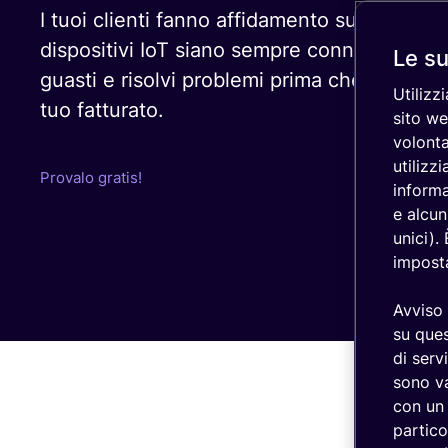
I tuoi clienti fanno affidamento su di te affi
dispositivi IoT siano sempre connessi e sicu
Le su
guasti e risolvi problemi prima che vadano 
Utilizz
tuo fatturato.
sito we
volonta
utilizz
Provalo gratis!
informa
e alcun
unici).
imposta
Avviso 
su ques
di serv
sono va
con un 
partico