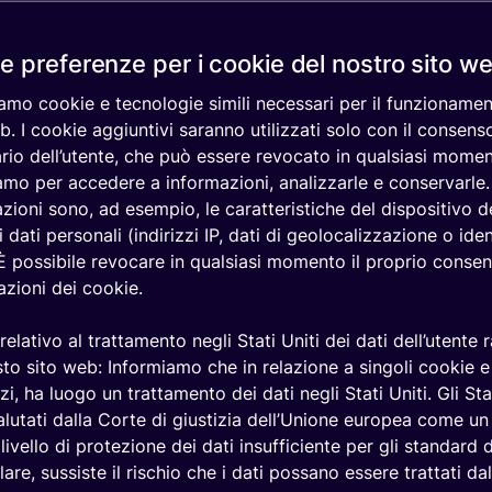
Piattaforma
settori
nché i loro
IoT P2P
ri. Previeni
e preferenze per i cookie del nostro sito w
Monitoraggio
a incidere sul
remoto IoT
iamo cookie e tecnologie simili necessari per il funzionamen
Roaming IoT
b. I cookie aggiuntivi saranno utilizzati solo con il consens
rio dell’utente, che può essere revocato in qualsiasi momen
iamo per accedere a informazioni, analizzarle e conservarle. 
zioni sono, ad esempio, le caratteristiche del dispositivo de
i dati personali (indirizzi IP, dati di geolocalizzazione o iden
 È possibile revocare in qualsiasi momento il proprio consen
zioni dei cookie.
relativo al trattamento negli Stati Uniti dei dati dell’utente r
to sito web: Informiamo che in relazione a singoli cookie e 
izi, ha luogo un trattamento dei dati negli Stati Uniti. Gli Sta
lutati dalla Corte di giustizia dell’Unione europea come u
livello di protezione dei dati insufficiente per gli standard d
lare, sussiste il rischio che i dati possano essere trattati dal