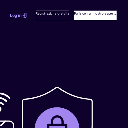
Registrazione gratuita
Parla con un nostro esperto
Log in
erché le
tutto il
affidano
udio