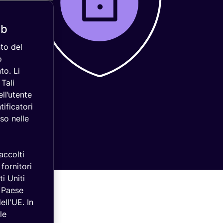
eb
to del
o
to. Li
Tali
ll’utente
tificatori
so nelle
accolti
fornitori
ti Uniti
n Paese
ell'UE. In
le