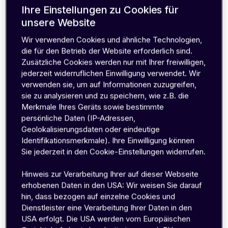
Nach Branche
emnify Portal Walk-Through
Ihre Einstellungen zu Cookies für
Smart Building
Log in
unsere Website
Alle Kategorien
Cellular IoT
SIMs
Flottenmanagement
Wir verwenden Cookies und ähnliche Technologien,
POS
die für den Betrieb der Website erforderlich sind.
EV-Charging
Zusätzliche Cookies werden nur mit Ihrer freiwilligen,
Smart Farming
jederzeit widerruflichen Einwilligung verwendet. Wir
Energie
verwenden sie, um auf Informationen zuzugreifen,
sie zu analysieren und zu speichern, wie z.B. die
Alle Branchen
Merkmale Ihres Geräts sowie bestimmte
persönliche Daten (IP-Adressen,
Nach Unternehmensgröße
Geolokalisierungsdaten oder eindeutige
Startups
Identifikationsmerkmale). Ihre Einwilligung können
KMUs
Sie jederzeit in den Cookie-Einstellungen widerrufen.
Enterprises
Hinweis zur Verarbeitung Ihrer auf dieser Webseite
erhobenen Daten in den USA: Wir weisen Sie darauf
hin, dass bezogen auf einzelne Cookies und
Entdecken Sie, warum Unternehmen rund um
Dienstleister eine Verarbeitung Ihrer Daten in den
USA erfolgt. Die USA werden vom Europäischen
den Globus emnify vertrauen