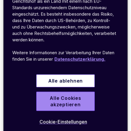
Gerichtshof als ein Land mit einem nach EU-
See Case Studies
Standards unzureichendem Datenschutzniveau
(auf Englisch)
eingeschätzt. Es besteht insbesondere das Risiko,
Kundenbewertungen
dass Ihre Daten durch US-Behörden, zu Kontroll-
CELLULAR IOT
und zu Überwachungszwecken, möglicherweise
IT vs. OT im IoT: Brauchen wir
auch ohne Rechtsbehelfsmöglichkeiten, verarbeitet
wirklich beides?
werden können.
Weitere Informationen zur Verarbeitung Ihrer Daten
In der Welt des IoT (Internet of
22.06.2026
finden Sie in unserer
Datenschutzerklärung.
Things) gibt es seit Langem eine
Grundsatzdiskussion, an der sich die Geister
scheiden: Brauchen wir IT oder brauchen wir
Weiterlesen
OT?
Alle ablehnen
Alle Cookies
akzeptieren
1
Cookie-Einstellungen