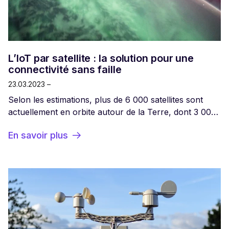
L’IoT par satellite : la solution pour une
connectivité sans faille
23.03.2023 –
Selon les estimations, plus de 6 000 satellites sont
actuellement en orbite autour de la Terre, dont 3 000
en orbite basse. Beaucoup appartiennent aux mêmes
En savoir plus
organisations, ce qui permet à ces acteurs industriels
et étatiques de les faire fonctionner en réseau.
L’utilisation des satellites pour suivre une position GPS
est entrée dans les habitudes, mais ce n’est que
récemment que l’on a commencé à développer
d’autres usages, comme l’accès à internet. On entend
parfois que l’IoT par satellite est une meilleure
solution que l’IoT cellulaire, car elle permet de ne