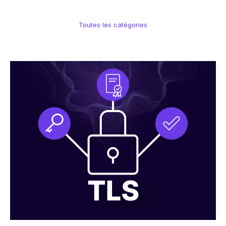
Par secteur d'activité
Toutes les catégories
Smart Building
Gestion de flotte
Systèmes POS
Recharge de véhicules électriques
Smart Agriculture
Énergie
Voir tous les secteurs
Par type d'enterprise
Startups
PME
ETI & GE
Découvrez pourquoi les entreprises du