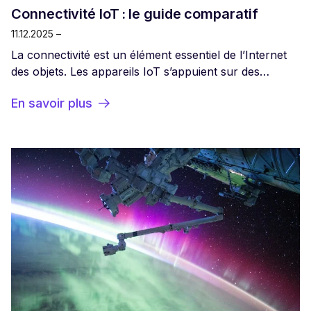
Connectivité IoT : le guide comparatif
11.12.2025 –
La connectivité est un élément essentiel de l’Internet
des objets. Les appareils IoT s’appuient sur des
réseaux pour communiquer avec des passerelles
En savoir plus
(gateways), des applications, des serveurs, des
routeurs et d’autres appareils IoT. Cette
communication - transmission et réception de
données - permet aux appareils IoT d’exécuter les
fonctions pour lesquelles ils ont été conçus.