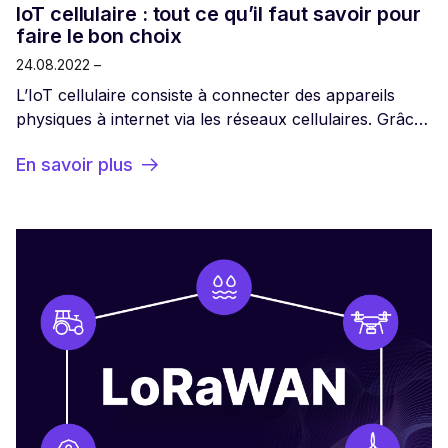
IoT cellulaire : tout ce qu’il faut savoir pour
faire le bon choix
24.08.2022 –
L’IoT cellulaire consiste à connecter des appareils
physiques à internet via les réseaux cellulaires. Grâce
à cette connexion, les appareils peuvent envoyer et
En savoir plus
recevoir des informations, et ainsi intégrer l’internet
des objets (Internet of Things, IoT). Parmi les types de
connectivité, l’IoT cellulaire est le plus populaire, car il
: