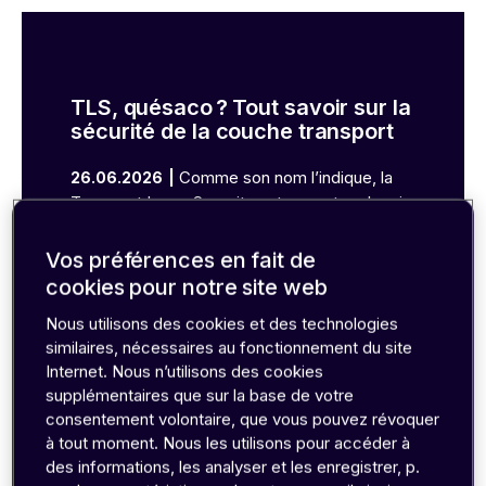
monde entier font confiance à emnify (en
anglais)
Voir les études de cas
TLS, quésaco ? Tout savoir sur la
sécurité de la couche transport
Comme son nom l’indique, la
26.06.2026
Transport Layer Security est un protocole mis
en œuvre sur la couche transport d’un réseau
pour crypter les données transmises via HTTP,
Vos préférences en fait de
En savoir plus
FTP, XMPP, etc. La TLS est généralement mise
cookies pour notre site web
en œuvre conjointement avec des protocoles
Nous utilisons des cookies et des technologies
tels que le protocole de contrôle de
similaires, nécessaires au fonctionnement du site
transmission (TCP), qui privilégie la précision
Internet. Nous n’utilisons des cookies
par rapport à la vitesse. Cependant, dans
supplémentaires que sur la base de votre
certains cas, il peut être utilisé avec des
consentement volontaire, que vous pouvez révoquer
protocoles sans connexion comme le protocole
à tout moment. Nous les utilisons pour accéder à
UDP (User Datagram Protocol), en utilisant alors
des informations, les analyser et les enregistrer, p.
une variante appelée DTLS.