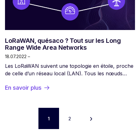
LoRaWAN, quésaco ? Tout sur les Long
Range Wide Area Networks
18.07.2022 –
Les LoRaWAN suivent une topologie en étoile, proche
de celle d’un réseau local (LAN). Tous les nœuds
finaux sont connectés à des passerelles LoRaWAN,
En savoir plus
elles-mêmes reliées à un serveur central. Avec cette
technologie, un industriel peut choisir de construire
ou acheter sa propre infrastructure réseau, ou bien
opter pour un opérateur qui couvre déjà la zone de
›
déploiement.
1
2