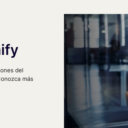
ify
iones del
 Conozca más