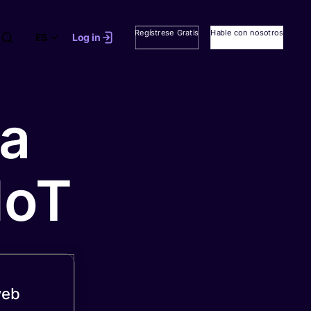
Regístrese Gratis
Hable con nosotros
ES
Log in
la
IoT
web