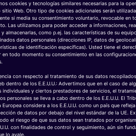
inteligente
mos cookies y tecnologías similares necesarias para la ope
Scroll
Ver
 sitio Web. Otro tipo de cookies adicionales serán utilizad
down
todos
ente si media su consentimiento voluntario, revocable en 
T
los
o. Las utilizamos para poder acceder a informaciones, rea
sectores
s y almacenarlas, como p.ej. las características de su equip
nados datos personales (direcciones IP, datos de geolocal
rísticas de identificación específicas). Usted tiene el dere
r en todo momento su consentimiento en las configuracion
s.
ncia con respecto al tratamiento de sus datos recopilados
eb dentro de los E.E.U.U.: Advertimos que en el caso de al
 individuales y ciertos prestadores de servicios, el tratam
Lo que nos mueve
os personales se lleva a cabo dentro de los E.E.U.U. El Tri
 solido integrado 
a Europea considera a los E.E.U.U. como un país que refleja
ección de datos por debajo del nivel estándar de la UE. Ex
todo el riesgo de que sus datos sean tratados por organis
ersonas y tecnolog
.U.U. con finalidades de control y seguimiento, aún sin fu
ue lo avale.