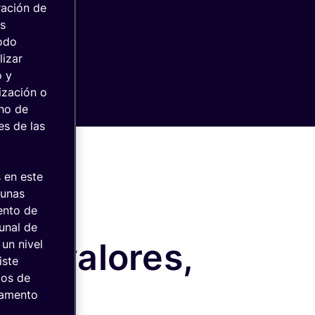
ración de
as
todo
lizar
o y
ización o
cho de
es de las
 en este
gunas
iento de
bunal de
por valores,
 un nivel
iste
mos de
ía
ndamento