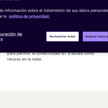
s información sobre el tratamiento de sus datos personale
te la
política de privacidad.
Nuestra misión
guración de
Rechazarlas todas
Aceptar todas l
es
Desarrollar, operar y proporcionar infraestructura
crítica, acceso a la red y herramientas de gestión
para permitir la conectividad IoT a escala como
recurso en la nube.