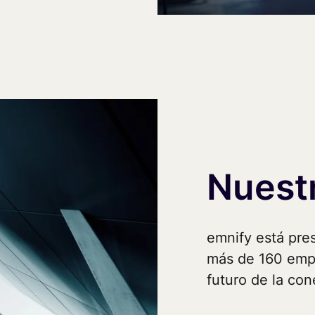
Nuest
emnify está pre
más de 160 empl
futuro de la con