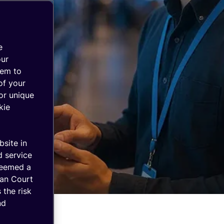
e
our
hem to
of your
or unique
kie
bsite in
d service
deemed a
ean Court
 the risk
nd