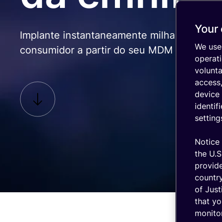
Integração
cloud para IoT
Your 
Implante instantaneamente milhares de per
Segurança IoT
We use 
consumidor a partir do seu MDM
Insights
operati
de rede
volunt
Apoio
access,
especializado
device 
Scroll
identif
down
setting
Notice 
the U.S
provid
country
of Just
that yo
monitor