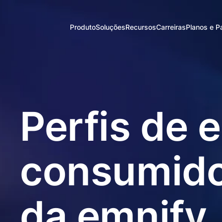
emnify
Produto
Soluções
Recursos
Carreiras
Planos e P
GmbH
Por
emnify IoT
Glossário de Io
Como
produto
SuperNetwork
funcion
Blog & Notícias
Chip M2M
emnify
SIM único
Perfis de 
IoT eSIM
Versão
de cobertura
Teste d
nacional
Platafo
Cobertura IoT
Solução IoT
global
consumido
de satélite
Gestão
IoT Admin
de
Dashboard
conectividade
Chip M2M
da emnify
IoT
para
rastreador