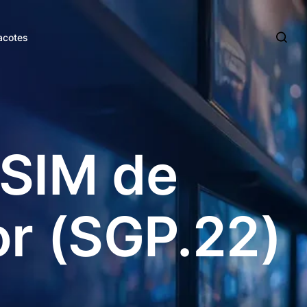
acotes
T
Descubra porque
a
vários negócios
eSIM de
em todo o mundo
 de
confiam na emnify
a
rma
Estudos de caso
r (SGP.22)
Avaliações de
usuários