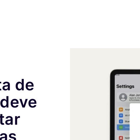
ta de
 deve
tar
fas