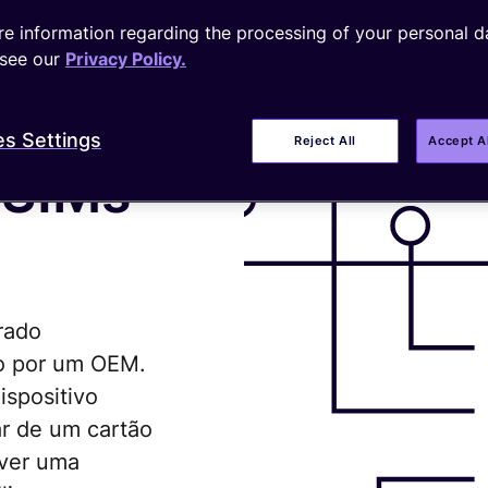
e information regarding the processing of your personal d
see our
Privacy Policy.
es Settings
Reject All
Accept A
 SIMs
rado
o por um OEM.
ispositivo
ar de um cartão
 ver uma