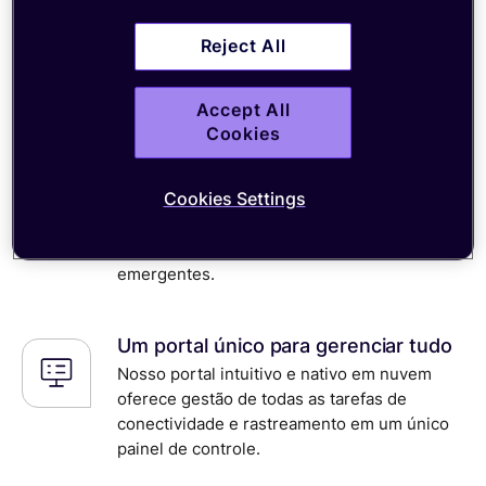
Automatize todo o ciclo de vida do SIM card,
Reject All
do provisionamento global à ativação,
configuração e desativação.
Accept All
Cookies
Conectividade preparada para o
futuro
Cookies Settings
Aproveite as atualizações confiáveis over-
the-air para acessar novas áreas de
cobertura e tecnologias de rede
emergentes.
Um portal único para gerenciar tudo
Nosso portal intuitivo e nativo em nuvem
oferece gestão de todas as tarefas de
conectividade e rastreamento em um único
painel de controle.