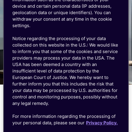
device and certain personal data (IP addresses,
geolocation data or unique identifiers). You can
withdraw your consent at any time in the cookie
settings.
Notice regarding the processing of your data
collected on this website in the U.S.: We would like
to inform you that some of the cookies and service
providers may process your data in the USA. The
USA has been deemed a country with an
insufficient level of data protection by the
European Court of Justice. We hereby want to
further inform you that this includes the risk that
your data may be processed by U.S. authorities for
control and monitoring purposes, possibly without
Controle unificado, possibilidades
any legal remedy.
ilimitadas
For more information regarding the processing of
your personal data, please see our
Privacy Policy.
Gestão automatizada do ciclo de vida
do SIM card