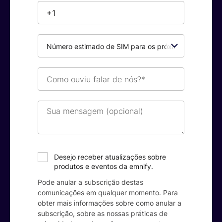
Número
estimado
de
SIM
Como
para
ouviu
os
falar
próximos
de
Sua
12
nós?
mensagem
meses*
*
(opcional)
Desejo receber atualizações sobre
produtos e eventos da emnify.
Pode anular a subscrição destas
comunicações em qualquer momento. Para
obter mais informações sobre como anular a
subscrição, sobre as nossas práticas de