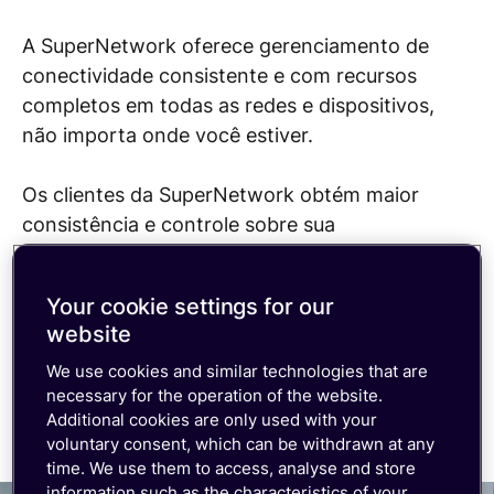
A SuperNetwork oferece gerenciamento de
conectividade consistente e com recursos
completos em todas as redes e dispositivos,
não importa onde você estiver.
Os clientes da SuperNetwork obtém maior
consistência e controle sobre sua
conectividade, o que os ajuda a acelerar seus
negócios de IoT e reduzir os atritos e custos
Your cookie settings for our
operacionais.
website
Mapa de cobertura
We use cookies and similar technologies that are
necessary for the operation of the website.
Additional cookies are only used with your
voluntary consent, which can be withdrawn at any
time. We use them to access, analyse and store
information such as the characteristics of your