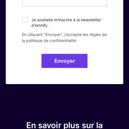
de
Monaco
nous
Monaco
expected
Telecom
?
*
Je souhaite m'inscrire à la newstetter
KPN
20
d'emnify.
Pays-Bas
Vodafone
20
En cliquant "Envoyer", j'accepte les règles de
(Ziggo)
la politique de confidentialité.
Telenor
validated
20, 8
Norvège
Telia
validated
3, 20
Pologne
Orange
validated
20, 3
Vodafone
validated
20
Portugal
MEO
validated
20
Vodafone
validated
20
Roumanie
Orange
3
Serbie
A1
validated
20
va
Orange
validated
20
Slovénie
A1
3, 20
En savoir plus sur la
Vodafone
validated
20