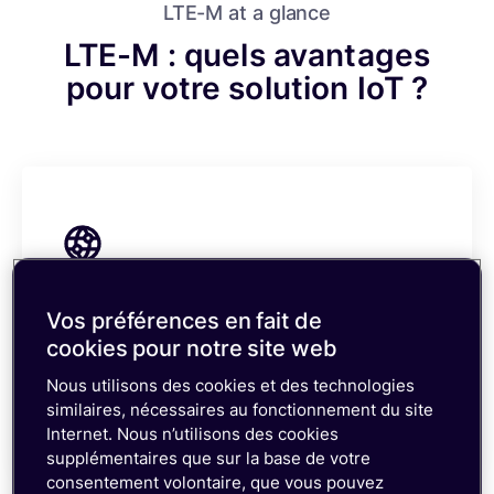
monde entier font confiance à emnify (en
LTE-M at a glance
anglais)
LTE-M : quels avantages
Voir les études de cas
pour votre solution IoT ?
Portée accrue
Vos préférences en fait de
cookies pour notre site web
La sensibilité augmentée de 15 dB par rapport à la
technologie LTE permet une meilleure pénétration
Nous utilisons des cookies et des technologies
du signal sous-terre et en intérieur, et une meilleure
similaires, nécessaires au fonctionnement du site
couverture des zones rurales.
Internet. Nous n’utilisons des cookies
supplémentaires que sur la base de votre
consentement volontaire, que vous pouvez