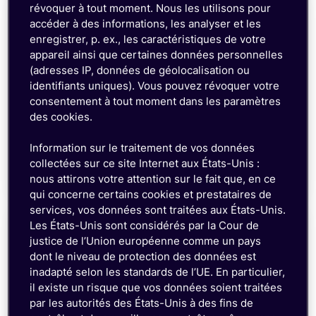
révoquer à tout moment. Nous les utilisons pour
accéder à des informations, les analyser et les
enregistrer, p. ex., les caractéristiques de votre
appareil ainsi que certaines données personnelles
(adresses IP, données de géolocalisation ou
identifiants uniques). Vous pouvez révoquer votre
Faible consommation
consentement à tout moment dans les paramètres
des cookies.
Le mode d’économie d’énergie (Power Saving
Mode, PSM) et la réception intermittente étendue
(Extended Discontinuous Reception, eDRX)
Information sur le traitement de vos données
allongent l’autonomie des batteries.
collectées sur ce site Internet aux États-Unis :
nous attirons votre attention sur le fait que, en ce
qui concerne certains cookies et prestataires de
services, vos données sont traitées aux États-Unis.
Les États-Unis sont considérés par la Cour de
justice de l’Union européenne comme un pays
dont le niveau de protection des données est
inadapté selon les standards de l’UE. En particulier,
il existe un risque que vos données soient traitées
Faible latence
par les autorités des États-Unis à des fins de