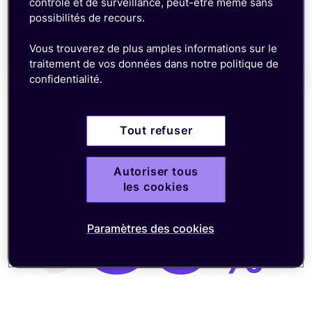
contrôle et de surveillance, peut-être même sans
Le LTE-M, avec le meilleur débit parmi les
possibilités de recours.
technologies LPWAN, convient à des applications
sensibles et permet une mise à jour agile du
Vous trouverez de plus amples informations sur le
firmware des appareils.
traitement de vos données dans notre politique de
confidentialité.
Tout refuser
Autoriser tous
les cookies
Paramètres des cookies