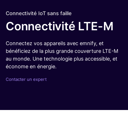
Par secteur d'activité
Connectivité IoT sans faille
Smart Building
Connectivité LTE-M
Gestion de flotte
Systèmes POS
Recharge de véhicules électriques
Connectez vos appareils avec emnify, et
Smart Agriculture
bénéficiez de la plus grande couverture LTE-M
Énergie
au monde. Une technologie plus accessible, et
Voir tous les secteurs
économe en énergie.
Par type d'enterprise
Contacter un expert
Startups
PME
ETI & GE
Découvrez pourquoi les entreprises du