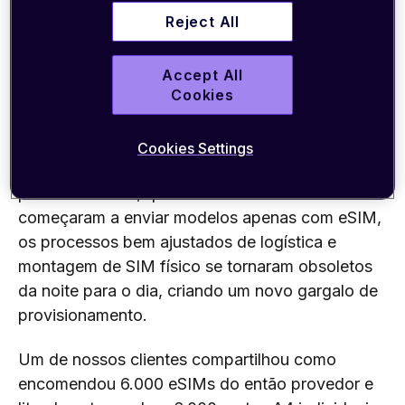
Reject All
Enquanto o M2M eSIM (SGP.02) travava, outra
história se desenrolava. Por anos, empresas
Accept All
Cookies
vinham usando dispositivos de consumo como
iPads, iPhones e tablets Android em escala nas
operações B2B. Esses dispositivos são
Cookies Settings
econômicos, poderosos e já vêm habilitados
para eSIM. Mas, quando os fabricantes
começaram a enviar modelos apenas com eSIM,
os processos bem ajustados de logística e
montagem de SIM físico se tornaram obsoletos
da noite para o dia, criando um novo gargalo de
provisionamento.
Um de nossos clientes compartilhou como
encomendou 6.000 eSIMs do então provedor e