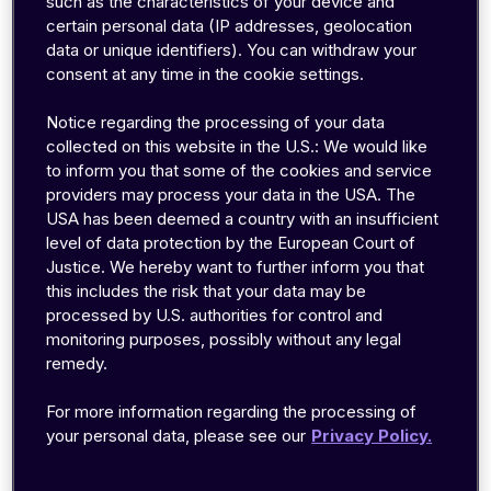
such as the characteristics of your device and
certain personal data (IP addresses, geolocation
remotamente, reduzir a logística e escalar
data or unique identifiers). You can withdraw your
globalmente. Na prática, provou-se complexo
consent at any time in the cookie settings.
demais, caro demais e fechado demais para
funcionar para qualquer um fora das grandes
Notice regarding the processing of your data
automotivas.
collected on this website in the U.S.: We would like
to inform you that some of the cookies and service
providers may process your data in the USA. The
Esses sistemas foram projetados por e para
USA has been deemed a country with an insufficient
gigantes da indústria com bolsos fundos e
level of data protection by the European Court of
cronogramas longos. Apenas os custos de
Justice. We hereby want to further inform you that
infraestrutura já os tornavam inacessíveis para a
this includes the risk that your data may be
processed by U.S. authorities for control and
maioria das empresas. E, enquanto esses
monitoring purposes, possibly without any legal
gigantes tentavam criar a solução perfeita, o
remedy.
mundo seguiu em frente.
For more information regarding the processing of
your personal data, please see our
Privacy Policy.
Dispositivos de Consumo,
Problemas B2B