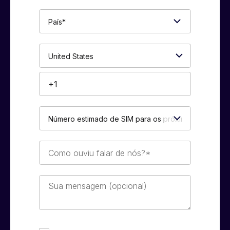
empresa*
País*
Phone
Number*
Número
estimado
de
SIM
Como
para
ouviu
os
falar
próximos
de
Sua
12
nós?
mensagem
meses*
*
(opcional)