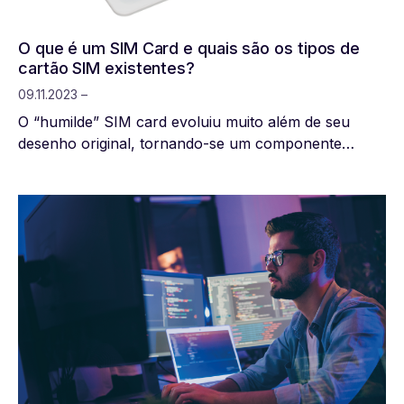
O que é um SIM Card e quais são os tipos de
cartão SIM existentes?
09.11.2023 –
O “humilde” SIM card evoluiu muito além de seu
desenho original, tornando-se um componente
crítico para garantir uma conectividade integrada em
dispositivos e redes, globalmente. Desde os SIM
Cards tradicionais, físicos, aos inovadores e
embutidos eSIMs, a tecnologia se adaptou para
atender às crescentes e diferentes necessidades das
aplicações de IoT.