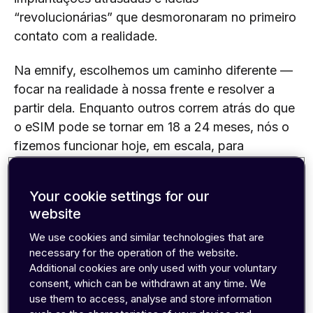
“revolucionárias” que desmoronaram no primeiro
contato com a realidade.
Na emnify, escolhemos um caminho diferente —
focar na realidade à nossa frente e resolver a
partir dela. Enquanto outros correm atrás do que
o eSIM pode se tornar em 18 a 24 meses, nós o
fizemos funcionar hoje, em escala, para
negócios reais.
Your cookie settings for our
website
O Exagero do M2M eSIM
We use cookies and similar technologies that are
necessary for the operation of the website.
Grande parte da empolgação inicial em torno do
Additional cookies are only used with your voluntary
SGP.02 eSIM se concentrou no provisionamento
consent, which can be withdrawn at any time. We
remoto de perfis. No papel, fazia todo sentido: a
use them to access, analyse and store information
capacidade de trocar de operadora