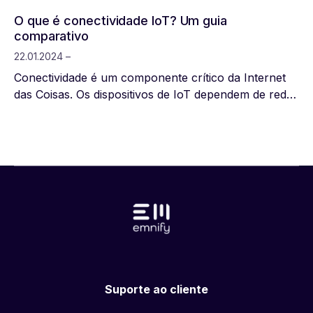
O que é conectividade IoT? Um guia
comparativo
22.01.2024 –
Conectividade é um componente crítico da Internet
das Coisas. Os dispositivos de IoT dependem de redes
para poder se comunicar com portais, aplicações,
servidores, roteadores e outros dispositivos de IoT.
Esta comunicação – transmitindo e recebendo dados
– permite que os dispositivos de IoT desempenhem as
funções para as quais foram desenhados.
Suporte ao cliente